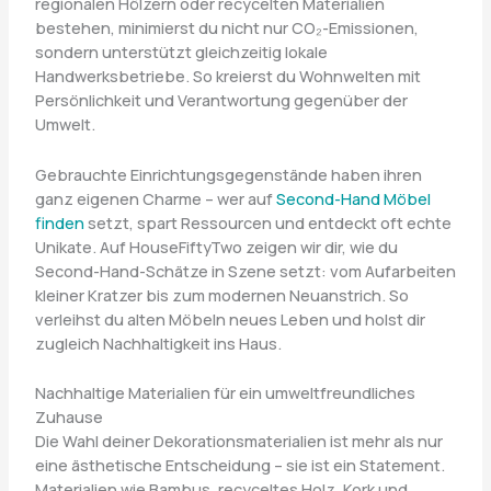
regionalen Hölzern oder recycelten Materialien
bestehen, minimierst du nicht nur CO₂-Emissionen,
sondern unterstützt gleichzeitig lokale
Handwerksbetriebe. So kreierst du Wohnwelten mit
Persönlichkeit und Verantwortung gegenüber der
Umwelt.
Gebrauchte Einrichtungsgegenstände haben ihren
ganz eigenen Charme – wer auf
Second-Hand Möbel
finden
setzt, spart Ressourcen und entdeckt oft echte
Unikate. Auf HouseFiftyTwo zeigen wir dir, wie du
Second-Hand-Schätze in Szene setzt: vom Aufarbeiten
kleiner Kratzer bis zum modernen Neuanstrich. So
verleihst du alten Möbeln neues Leben und holst dir
zugleich Nachhaltigkeit ins Haus.
Nachhaltige Materialien für ein umweltfreundliches
Zuhause
Die Wahl deiner Dekorationsmaterialien ist mehr als nur
eine ästhetische Entscheidung – sie ist ein Statement.
Materialien wie Bambus, recyceltes Holz, Kork und