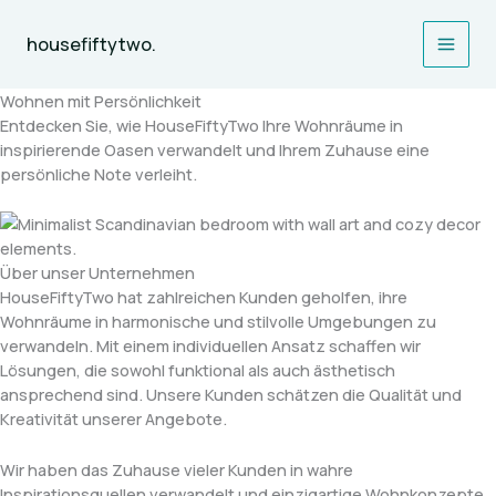
Zum
Inhalt
housefiftytwo.
Main
springen
Wohnen mit Persönlichkeit
Men
Entdecken Sie, wie HouseFiftyTwo Ihre Wohnräume in
inspirierende Oasen verwandelt und Ihrem Zuhause eine
persönliche Note verleiht.
Über unser Unternehmen
HouseFiftyTwo hat zahlreichen Kunden geholfen, ihre
Wohnräume in harmonische und stilvolle Umgebungen zu
verwandeln. Mit einem individuellen Ansatz schaffen wir
Lösungen, die sowohl funktional als auch ästhetisch
ansprechend sind. Unsere Kunden schätzen die Qualität und
Kreativität unserer Angebote.
Wir haben das Zuhause vieler Kunden in wahre
Inspirationsquellen verwandelt und einzigartige Wohnkonzepte