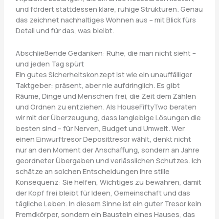
und fördert stattdessen klare, ruhige Strukturen. Genau
das zeichnet nachhaltiges Wohnen aus – mit Blick fürs
Detail und für das, was bleibt.
Abschließende Gedanken: Ruhe, die man nicht sieht –
und jeden Tag spürt
Ein gutes Sicherheitskonzept ist wie ein unauffälliger
Taktgeber: präsent, aber nie aufdringlich. Es gibt
Räume, Dinge und Menschen frei, die Zeit dem Zählen
und Ordnen zu entziehen. Als HouseFiftyTwo beraten
wir mit der Überzeugung, dass langlebige Lösungen die
besten sind – für Nerven, Budget und Umwelt. Wer
einen Einwurftresor Deposittresor wählt, denkt nicht
nur an den Moment der Anschaffung, sondern an Jahre
geordneter Übergaben und verlässlichen Schutzes. Ich
schätze an solchen Entscheidungen ihre stille
Konsequenz: Sie helfen, Wichtiges zu bewahren, damit
der Kopf frei bleibt für Ideen, Gemeinschaft und das
tägliche Leben. In diesem Sinne ist ein guter Tresor kein
Fremdkörper, sondern ein Baustein eines Hauses, das