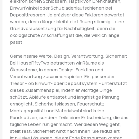
elektronischen Schlössern, Haptik von Drehknäufen,
Einwurfwinkel oder Schubladenlaufschienen bei
Deposittresoren. Je präziser diese Faktoren bewertet
werden, desto länger bleibt die Lösung stimmig – eine
Grundvoraussetzung für Nachhaltigkeit, denn die
ökologischste Anschaffung ist die, die wirklich lange
passt.
Gemeinsame Werte: Design, Verantwortung, Sicherheit
Bei HouseFiftyTwo betrachten wir Räume als
Ökosysteme, in denen Design, Funktion und
Verantwortung zusammenspielen. Ein passender
Tresor – ob Einwurf- oder Depositsystem – unterstützt
dieses Zusammenspiel, indem er wichtige Dinge
schützt, Abläufe entlastet und langfristige Planung
ermöglicht. Sicherheitsklassen, Feuerschutz,
Montagequalität und Materialwahl sind keine
Randnotizen, sondern Teile einer Entscheidung, die das
tägliche Leben ruhiger macht. Wer diesen Weg geht,
stellt fest: Sicherheit wirkt nach innen. Sie reduziert
impulsive Lösungen, die am Ende Ressourcen kosten,