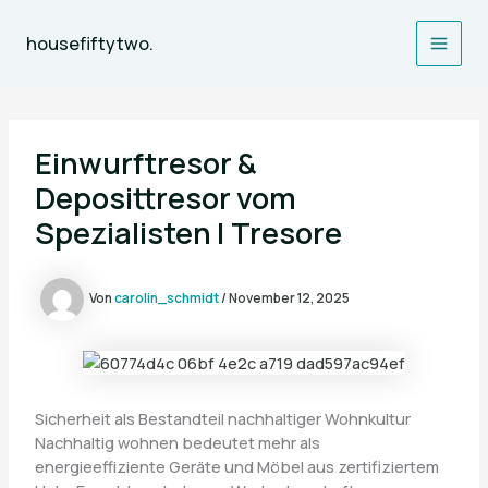
Zum
Inhalt
housefiftytwo.
Main
springen
Men
Einwurftresor &
Deposittresor vom
Spezialisten | Tresore
Von
carolin_schmidt
/
November 12, 2025
Sicherheit als Bestandteil nachhaltiger Wohnkultur
Nachhaltig wohnen bedeutet mehr als
energieeffiziente Geräte und Möbel aus zertifiziertem