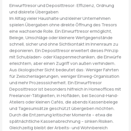
Einwurftresor und Deposittresor: Effizienz, Ordnung
und diskrete Übergaben
Im Alltag vieler Haushalte und kleiner Unternehmen
spielen Übergaben ohne direkte Öffnung des Tresors
eine wachsende Rolle. Ein Einwurftresor ermöglicht,
Belege, Umschläge oder kleinere Wertgegenstände
schnell, sicher und ohne Sichtkontakt im Innenraum zu
deponieren. Ein Deposittresor erweitert dieses Prinzip
mit Schubladen- oder Klappenmechaniken, die Einwürfe
erleichtern, aber einen Zugriff von außen verhindern.
Aus ökologischer Sicht bedeutet das: Weniger Fahrten
für Zwischenlagerungen, weniger Einweg-Organisation
und mehr Prozesssicherheit. Ein Einwurftresor
Deposittresor ist besonders hilfreich in Homeoffices mit
Freelancer-Tätigkeiten, in Hofläden, bei Second-Hand-
Ateliers oder kleinen Cafés, die abends Kassenbelege
und Tagesumsätze geschützt übergeben möchten.
Durch die Entzerrung kritischer Momente – etwa die
spätnächtliche Kassenabrechnung – sinken Risiken.
Gleichzeitig bleibt der Arbeits- und Wohnbereich