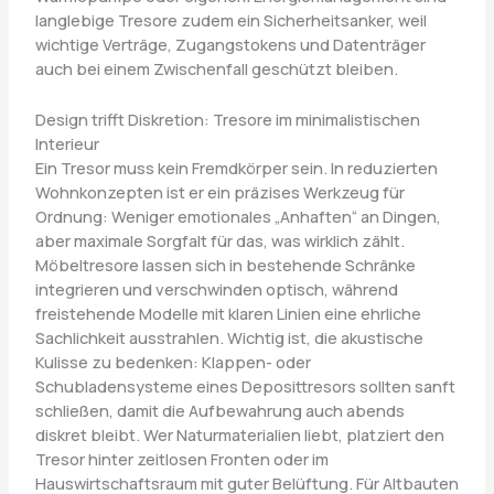
langlebige Tresore zudem ein Sicherheitsanker, weil
wichtige Verträge, Zugangstokens und Datenträger
auch bei einem Zwischenfall geschützt bleiben.
Design trifft Diskretion: Tresore im minimalistischen
Interieur
Ein Tresor muss kein Fremdkörper sein. In reduzierten
Wohnkonzepten ist er ein präzises Werkzeug für
Ordnung: Weniger emotionales „Anhaften“ an Dingen,
aber maximale Sorgfalt für das, was wirklich zählt.
Möbeltresore lassen sich in bestehende Schränke
integrieren und verschwinden optisch, während
freistehende Modelle mit klaren Linien eine ehrliche
Sachlichkeit ausstrahlen. Wichtig ist, die akustische
Kulisse zu bedenken: Klappen- oder
Schubladensysteme eines Deposittresors sollten sanft
schließen, damit die Aufbewahrung auch abends
diskret bleibt. Wer Naturmaterialien liebt, platziert den
Tresor hinter zeitlosen Fronten oder im
Hauswirtschaftsraum mit guter Belüftung. Für Altbauten